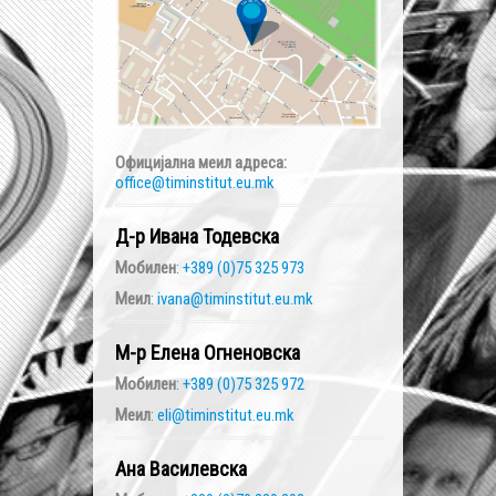
Официјална меил адреса:
office@timinstitut.eu.mk
Д-р Ивана Тодевска
Мобилен
: +389 (0)75 325 973
Меил
: ivana@timinstitut.eu.mk
М-р Елена Огненовска
Мобилен
: +389 (0)75 325 972
Меил
: eli@timinstitut.eu.mk
Ана Василевска