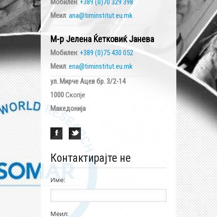
Мобилен
: +389 (0)70 329 398
Меил
: ana@timinstitut.eu.mk
М-р Јелена Ќетковиќ Јанева
Мобилен
: +389 (0)75 430 052
Меил
: ena@timinstitut.eu.mk
ул. Мирче Ацев бр. 3/2-14
1000
Скопје
Македонија
Контактирајте не
Име:
Меил: